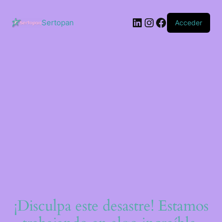
Saltar
al
LinkedIn
Instagram
Facebook
contenido
Sertopan
Acceder
¡Disculpa este desastre! Estamos