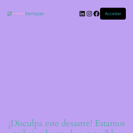
Saltar
al
LinkedIn
Instagram
Facebook
contenido
Sertopan
Acceder
¡Disculpa este desastre! Estamos