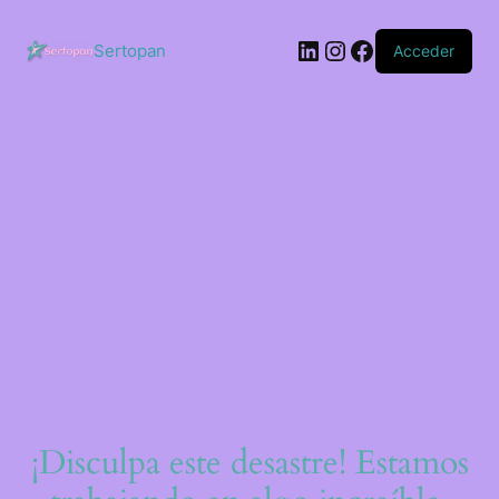
Saltar
al
LinkedIn
Instagram
Facebook
contenido
Sertopan
Acceder
¡Disculpa este desastre! Estamos