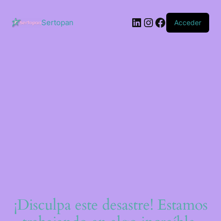
Saltar
al
LinkedIn
Instagram
Facebook
contenido
Sertopan
Acceder
¡Disculpa este desastre! Estamos