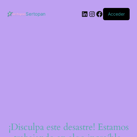
Saltar
al
LinkedIn
Instagram
Facebook
contenido
Sertopan
Acceder
¡Disculpa este desastre! Estamos