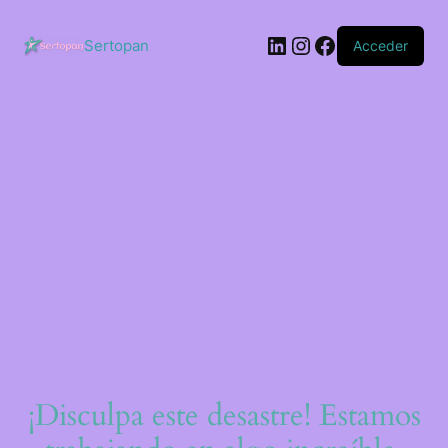
Saltar
al
LinkedIn
Instagram
Facebook
contenido
Sertopan
Acceder
¡Disculpa este desastre! Estamos