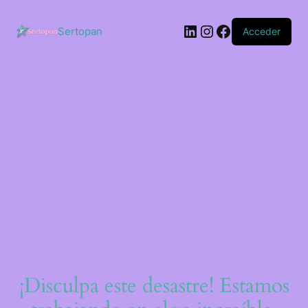
Saltar
al
LinkedIn
Instagram
Facebook
contenido
Sertopan
Acceder
¡Disculpa este desastre! Estamos