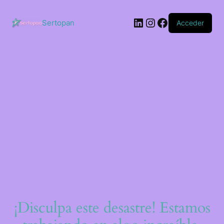
Saltar
al
LinkedIn
Instagram
Facebook
contenido
Sertopan
Acceder
¡Disculpa este desastre! Estamos