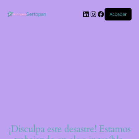
Saltar
al
LinkedIn
Instagram
Facebook
contenido
Sertopan
Acceder
¡Disculpa este desastre! Estamos