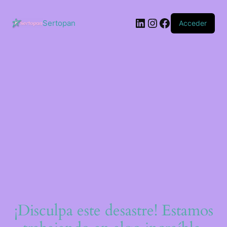
Saltar
al
LinkedIn
Instagram
Facebook
contenido
Sertopan
Acceder
¡Disculpa este desastre! Estamos