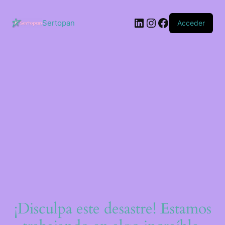
Saltar
al
LinkedIn
Instagram
Facebook
contenido
Sertopan
Acceder
¡Disculpa este desastre! Estamos