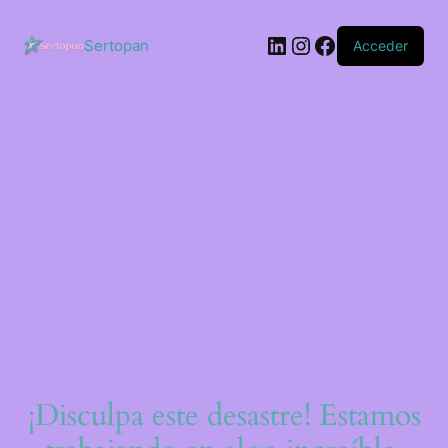
Saltar
al
LinkedIn
Instagram
Facebook
contenido
Sertopan
Acceder
¡Disculpa este desastre! Estamos