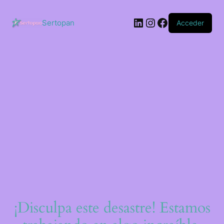
Saltar
al
LinkedIn
Instagram
Facebook
contenido
Sertopan
Acceder
¡Disculpa este desastre! Estamos