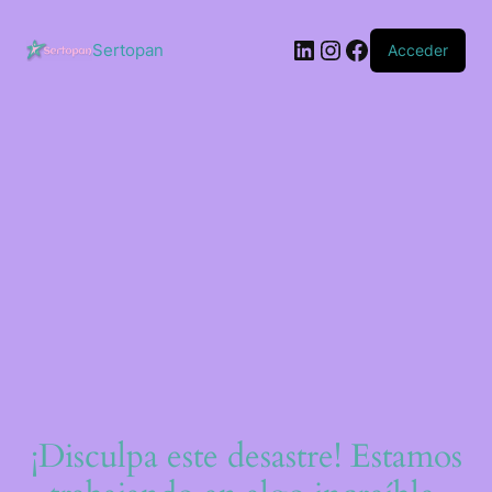
Saltar
al
LinkedIn
Instagram
Facebook
contenido
Sertopan
Acceder
¡Disculpa este desastre! Estamos