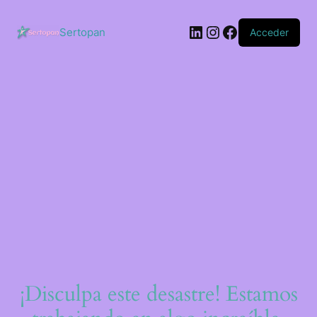
Saltar
al
LinkedIn
Instagram
Facebook
contenido
Sertopan
Acceder
¡Disculpa este desastre! Estamos