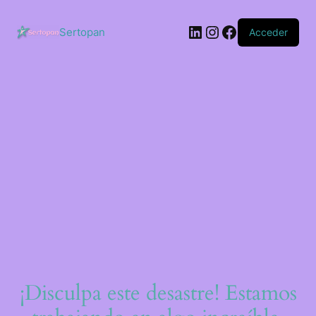
Saltar
al
LinkedIn
Instagram
Facebook
contenido
Sertopan
Acceder
¡Disculpa este desastre! Estamos